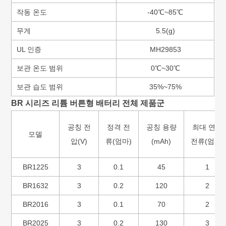
작동 온도
-40℃~85℃
무게
5.5(g)
UL 인증
MH29853
보관 온도 범위
0℃~30℃
보관 습도 범위
35%~75%
BR 시리즈 리튬 버튼형 배터리 전체 제품군
공칭 전
정격 전
공칭 용량
최대 연속
모델
압(V)
류(엄마)
(mAh)
전류(엄마)
BR1225
3
0.1
45
1
BR1632
3
0.2
120
2
BR2016
3
0.1
70
2
BR2025
3
0.2
130
3