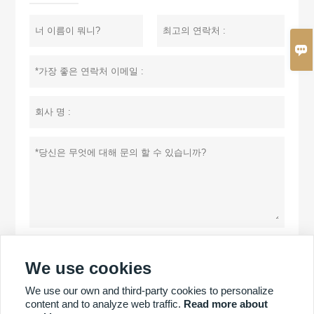

개인 정보 정책
제출
We use cookies
We use our own and third-party cookies to personalize
content and to analyze web traffic.
Read more about
더 많은 제품