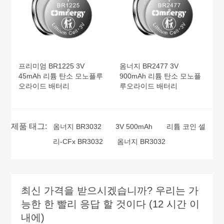
프리미엄 BR1225 3V
옴너지 BR2477 3V
45mAh 리튬 탄소 모노플루
900mAh 리튬 탄소 모노플
오라이드 배터리
루오라이드 배터리
제품 태그:
옴너지 BR3032
3V 500mAh
리튬 코인 셀
리-CFx BR3032
옴너지 BR3032
최신 가격을 받으시겠습니까? 우리는 가
능한 한 빨리 응답 할 것이다 (12 시간 이
내에)