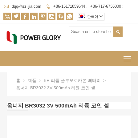

dqq@szlijia.com
+86-15171859644 、+86-717-6736000 ;









한국어


To
홈
>
제품
>
BR 리튬 플루오로카본 배터리
>
옴너지 BR3032 3V 500mAh 리튬 코인 셀
옴너지 BR3032 3V 500mAh 리튬 코인 셀