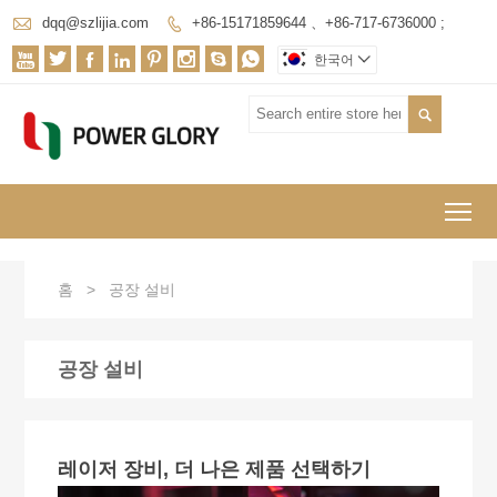

dqq@szlijia.com
+86-15171859644 、+86-717-6736000 ;









한국어


To
홈
>
공장 설비
공장 설비
레이저 장비, 더 나은 제품 선택하기